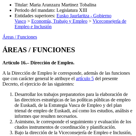
Titular
:
Maria Aranzazu Martinez Tobalina
Periodo del mandato
:
Legislatura XIII
Entidades superiores
:
Eusko Jaurlaritza - Gobierno
Vasco
>
Economía, Trabajo y Empleo
>
Viceconsejería de
Empleo e Inclusión
Áreas / Funciones
ÁREAS / FUNCIONES
Artículo 16.– Dirección de Empleo.
A la Dirección de Empleo le corresponde, además de las funciones
que con carácter general le atribuye el
artículo 5
del presente
Decreto, el ejercicio de las siguientes:
Desarrollar los trabajos preparatorios para la elaboración de
las directrices estratégicas de las políticas públicas de empleo
de Euskadi, de la Estrategia Vasca de Empleo y del plan
trienal de empleo de Euskadi, así como los estudios, análisis e
informes que resulten necesarios.
Asimismo, le corresponde el seguimiento y evaluación de los
citados instrumentos de coordinación y planificación.
Bajo la dirección de la Viceconsejería de Empleo e Inclusión,