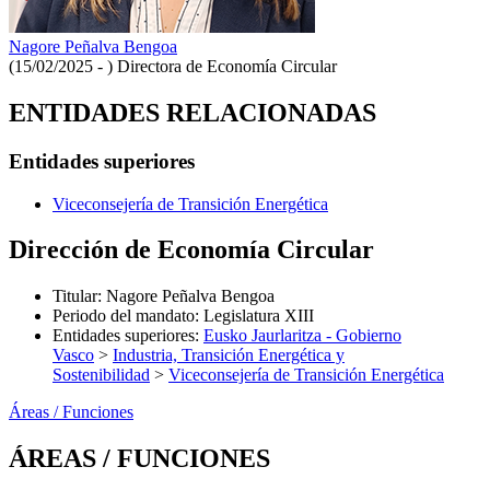
Nagore Peñalva Bengoa
(15/02/2025 - )
Directora de Economía Circular
ENTIDADES RELACIONADAS
Entidades superiores
Viceconsejería de Transición Energética
Dirección de Economía Circular
Titular
:
Nagore Peñalva Bengoa
Periodo del mandato
:
Legislatura XIII
Entidades superiores
:
Eusko Jaurlaritza - Gobierno
Vasco
>
Industria, Transición Energética y
Sostenibilidad
>
Viceconsejería de Transición Energética
Áreas / Funciones
ÁREAS / FUNCIONES