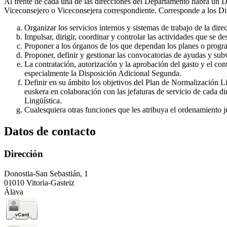
Al frente de cada una de las direcciones del Departamento habrá un Di
Viceconsejero o Viceconsejera correspondiente. Corresponde a los Di
Organizar los servicios internos y sistemas de trabajo de la dire
Impulsar, dirigir, coordinar y controlar las actividades que se de
Proponer a los órganos de los que dependan los planes o progra
Proponer, definir y gestionar las convocatorias de ayudas y sub
La contratación, autorización y la aprobación del gasto y el con
especialmente la Disposición Adicional Segunda.
Definir en su ámbito los objetivos del Plan de Normalización Lin
euskera en colaboración con las jefaturas de servicio de cada d
Lingüística.
Cualesquiera otras funciones que les atribuya el ordenamiento j
Datos de contacto
Dirección
Donostia-San Sebastián, 1
01010 Vitoria-Gasteiz
Álava