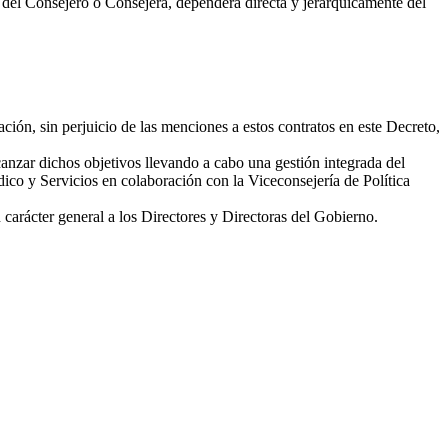
e del Consejero o Consejera, dependerá directa y jerárquicamente del
ación, sin perjuicio de las menciones a estos contratos en este Decreto,
lcanzar dichos objetivos llevando a cabo una gestión integrada del
dico y Servicios en colaboración con la Viceconsejería de Política
 carácter general a los Directores y Directoras del Gobierno.