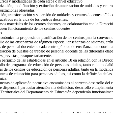
ursos y modalidades de cada etapa o nivel educativo.
rización, modificación y extinción de autorización de unidades y centro
torizaciones otorgadas.
ación, transformación y supresión de unidades y centros docentes públic
ducativos en la vida de los centros docentes.
sos materiales de los centros docentes, en colaboración con la Direcció
buen funcionamiento de los centros docentes.
s.
onómica, la propuesta de planificación de los centros para la convocato
lo de las enseñanzas de régimen especial: enseñanzas de idiomas, artíst
s de personal docente de cada centro público de enseñanza, en coordina
lación de puestos de trabajo de personal docente de las diferentes etapas
es previstas presupuestariamente.
n perjuicio de las establecidas en el artículo 18 en relación con la Dire
ollo de programas de educación de personas adultas, tanto en la modalid
les de los centros de educación de personas adultas, tanto en la modalida
ntros de educación para personas adultas, así como la definición de la
mica.
ropuestas de aplicación normativa encaminadas al correcto desarrollo del 
dispensará particular atención a la definición, desarrollo e implementa
es Territoriales del Departamento de Educación dependerán funcionalmen