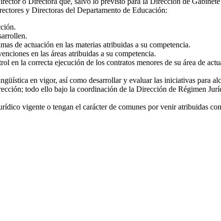
rector o Directora que, salvo lo previsto para la Dirección de Gabinet
rectores y Directoras del Departamento de Educación:
cción.
sarrollen.
mas de actuación en las materias atribuidas a su competencia.
venciones en las áreas atribuidas a su competencia.
trol en la correcta ejecución de los contratos menores de su área de actu
güística en vigor, así como desarrollar y evaluar las iniciativas para a
irección; todo ello bajo la coordinación de la Dirección de Régimen Jurí
urídico vigente o tengan el carácter de comunes por venir atribuidas con