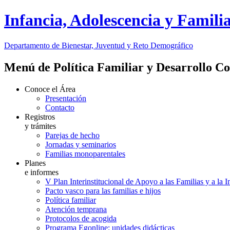
Infancia, Adolescencia y Famili
Departamento de Bienestar, Juventud y Reto Demográfico
Menú de Política Familiar y Desarrollo C
Conoce el Área
Presentación
Contacto
Registros
y trámites
Parejas de hecho
Jornadas y seminarios
Familias monoparentales
Planes
e informes
V Plan Interinstitucional de Apoyo a las Familias y a la 
Pacto vasco para las familias e hijos
Política familiar
Atención temprana
Protocolos de acogida
Programa Egonline: unidades didácticas