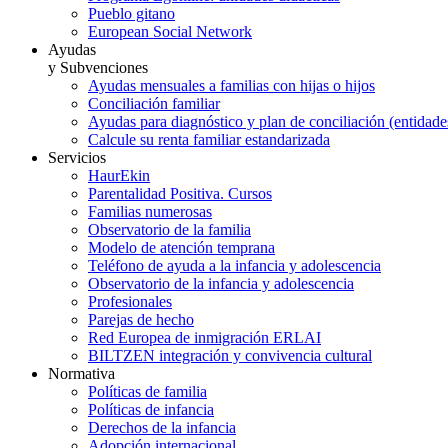
Pueblo gitano
European Social Network
Ayudas
y Subvenciones
Ayudas mensuales a familias con hijas o hijos
Conciliación familiar
Ayudas para diagnóstico y plan de conciliación (entidad
Calcule su renta familiar estandarizada
Servicios
HaurEkin
Parentalidad Positiva. Cursos
Familias numerosas
Observatorio de la familia
Modelo de atención temprana
Teléfono de ayuda a la infancia y adolescencia
Observatorio de la infancia y adolescencia
Profesionales
Parejas de hecho
Red Europea de inmigración ERLAI
BILTZEN integración y convivencia cultural
Normativa
Políticas de familia
Políticas de infancia
Derechos de la infancia
Adopción internacional