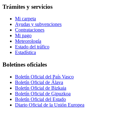
Trámites y servicios
Mi carpeta
Ayudas y subvenciones
Contrataciones
Mi pago
Meteorología
Estado del tráfico
Estadística
Boletines oficiales
Boletín Oficial del País Vasco
Boletín Oficial de Álava
Boletín Oficial de Bizkaia
Boletín Oficial de Gipuzkoa
Boletín Oficial del Estado
Diario Oficial de la Unión Europea