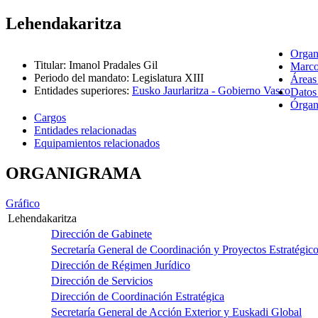
Lehendakaritza
Organ
Titular
:
Imanol Pradales Gil
Marco
Periodo del mandato
:
Legislatura XIII
Áreas
Entidades superiores
:
Eusko Jaurlaritza - Gobierno Vasco
Datos
Órgano
Cargos
Entidades relacionadas
Equipamientos relacionados
ORGANIGRAMA
Gráfico
Lehendakaritza
Dirección de Gabinete
Secretaría General de Coordinación y Proyectos Estratégic
Dirección de Régimen Jurídico
Dirección de Servicios
Dirección de Coordinación Estratégica
Secretaría General de Acción Exterior y Euskadi Global