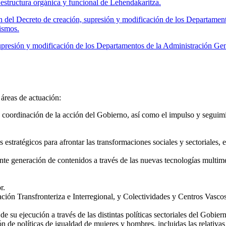
structura orgánica y funcional de Lehendakaritza.
 del Decreto de creación, supresión y modificación de los Departamen
ismos.
presión y modificación de los Departamentos de la Administración Ge
áreas de actuación:
 y coordinación de la acción del Gobierno, así como el impulso y seguim
s estratégicos para afrontar las transformaciones sociales y sectoriales
iante generación de contenidos a través de las nuevas tecnologías mult
r.
ión Transfronteriza e Interregional, y Colectividades y Centros Vascos
 su ejecución a través de las distintas políticas sectoriales del Gobier
 de políticas de igualdad de mujeres y hombres, incluidas las relativas 