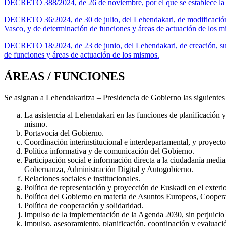
DECRETO 388/2024, de 26 de noviembre, por el que se establece la e
DECRETO 36/2024, de 30 de julio, del Lehendakari, de modificación
Vasco, y de determinación de funciones y áreas de actuación de los m
DECRETO 18/2024, de 23 de junio, del Lehendakari, de creación, su
de funciones y áreas de actuación de los mismos.
ÁREAS / FUNCIONES
Se asignan a Lehendakaritza – Presidencia de Gobierno las siguientes 
La asistencia al Lehendakari en las funciones de planificación
mismo.
Portavocía del Gobierno.
Coordinación interinstitucional e interdepartamental, y proyecto
Política informativa y de comunicación del Gobierno.
Participación social e información directa a la ciudadanía med
Gobernanza, Administración Digital y Autogobierno.
Relaciones sociales e institucionales.
Política de representación y proyección de Euskadi en el exterio
Política del Gobierno en materia de Asuntos Europeos, Cooperac
Política de cooperación y solidaridad.
Impulso de la implementación de la Agenda 2030, sin perjuicio de
Impulso, asesoramiento, planificación, coordinación y evaluación