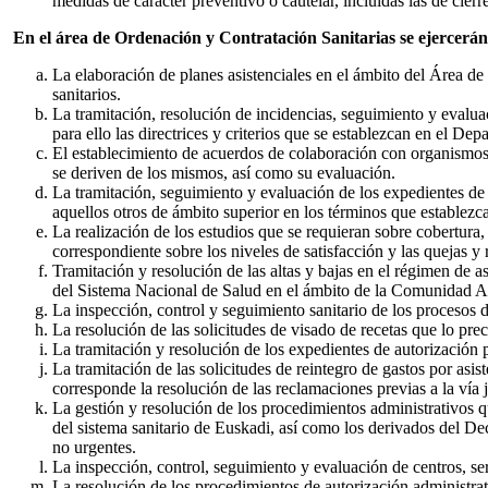
medidas de carácter preventivo o cautelar, incluidas las de cierr
En el área de Ordenación y Contratación Sanitarias se ejercerán 
La elaboración de planes asistenciales en el ámbito del Área de 
sanitarios.
La tramitación, resolución de incidencias, seguimiento y evalua
para ello las directrices y criterios que se establezcan en el Dep
El establecimiento de acuerdos de colaboración con organismos e 
se deriven de los mismos, así como su evaluación.
La tramitación, seguimiento y evaluación de los expedientes de 
aquellos otros de ámbito superior en los términos que establezc
La realización de los estudios que se requieran sobre cobertura,
correspondiente sobre los niveles de satisfacción y las quejas y
Tramitación y resolución de las altas y bajas en el régimen de 
del Sistema Nacional de Salud en el ámbito de la Comunidad 
La inspección, control y seguimiento sanitario de los procesos 
La resolución de las solicitudes de visado de recetas que lo prec
La tramitación y resolución de los expedientes de autorización 
La tramitación de las solicitudes de reintegro de gastos por asi
corresponde la resolución de las reclamaciones previas a la vía j
La gestión y resolución de los procedimientos administrativos 
del sistema sanitario de Euskadi, así como los derivados del D
no urgentes.
La inspección, control, seguimiento y evaluación de centros, ser
La resolución de los procedimientos de autorización administrat