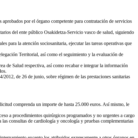
ios aprobados por el órgano competente para contratación de servicios
tarios del ente público Osakidetza-Servicio vasco de salud, siguiendo
s para la atención sociosanitaria, ejecutar las tareas operativas que
legación Territorial, así como el seguimiento y la evaluación de
Área de Salud respectiva, así como recabar e integrar la información
dos.
4/2012, de 26 de junio, sobre régimen de las prestaciones sanitarias
a solicitud comprenda un importe de hasta 25.000 euros. Así mismo, le
acceso a procedimientos quirúrgicos programados y no urgentes a cargo
a las consultas de cardiología y oncología y pruebas complementarias
n internamiento excepto los atribuidos expresamente a otros órganos en