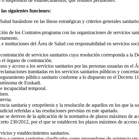
e o suspensión de establecimientos, que resulten pertinentes.
las siguientes funciones:
Salud basándose en las líneas estratégicas y criterios generales sanitar
ción de los Contratos-programa con las organizaciones de servicios sani
artamento.
instituciones del Área de Salud con responsabilidad en servicios sociale
contratación de servicios sanitarios cuya resolución corresponda a la De
a el órgano de contratación.
 uso y acceso a los servicios sanitarios por las personas usuarias en el 
 reclamaciones tramitadas en los servicios sanitarios públicos y concerta
aseguramiento público sanitario conforme a lo dispuesto en el Decreto 11
Autónoma de Euskadi.
de incapacidad temporal.
isen.
previa.
stencia sanitaria y ortoprótesis y la resolución de aquellos en los que l
udicial referidas a las resoluciones previstas en este apartado.
que se deriven de la aplicación de la normativa de plazos máximos de 
ecreto 230/2012, por el que se establecen los plazos máximos de acceso 
vicios y establecimientos sanitarios.
iva a centros sanitarios clasificados como proveedores de asistencia si