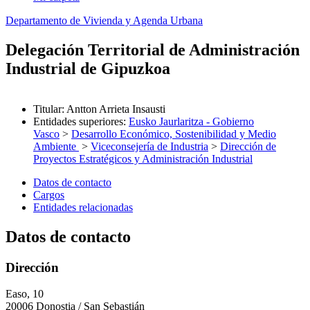
Departamento de Vivienda y Agenda Urbana
Delegación Territorial de Administración
Industrial de Gipuzkoa
Titular
:
Antton Arrieta Insausti
Entidades superiores
:
Eusko Jaurlaritza - Gobierno
Vasco
>
Desarrollo Económico, Sostenibilidad y Medio
Ambiente
>
Viceconsejería de Industria
>
Dirección de
Proyectos Estratégicos y Administración Industrial
Datos de contacto
Cargos
Entidades relacionadas
Datos de contacto
Dirección
Easo, 10
20006 Donostia / San Sebastián