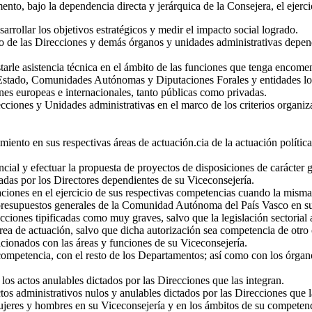
to, bajo la dependencia directa y jerárquica de la Consejera, el ejercic
sarrollar los objetivos estratégicos y medir el impacto social logrado.
como de las Direcciones y demás órganos y unidades administrativas depen
starle asistencia técnica en el ámbito de las funciones que tenga encom
Estado, Comunidades Autónomas y Diputaciones Forales y entidades local
nes europeas e internacionales, tanto públicas como privadas.
ciones y Unidades administrativas en el marco de los criterios organizat
ento en sus respectivas áreas de actuación.cia de la actuación política 
cial y efectuar la propuesta de proyectos de disposiciones de carácter g
tadas por los Directores dependientes de su Viceconsejería.
iones en el ejercicio de sus respectivas competencias cuando la misma 
resupuestos generales de la Comunidad Autónoma del País Vasco en sus
racciones tipificadas como muy graves, salvo que la legislación sectorial
área de actuación, salvo que dicha autorización sea competencia de otro
cionados con las áreas y funciones de su Viceconsejería.
competencia, con el resto de los Departamentos; así como con los órgan
 los actos anulables dictados por las Direcciones que las integran.
ctos administrativos nulos y anulables dictados por las Direcciones que l
ujeres y hombres en su Viceconsejería y en los ámbitos de su competenc