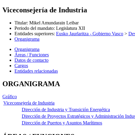
Viceconsejería de Industria
Titular
:
Mikel Amundarain Leibar
Periodo del mandato
:
Legislatura XII
Entidades superiores
:
Eusko Jaurlaritza - Gobierno Vasco
>
Des
Organigrama
Organigrama
Áreas / Funciones
Datos de contacto
Cargos
Entidades relacionadas
ORGANIGRAMA
Gráfico
Viceconsejería de Industria
Dirección de Industria y Transición Energética
Dirección de Proyectos Estratégicos y Administración Indus
Dirección de Puertos y Asuntos Marítimos