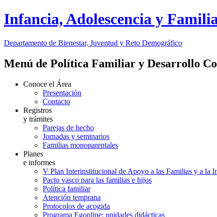
Infancia, Adolescencia y Famili
Departamento de Bienestar, Juventud y Reto Demográfico
Menú de Política Familiar y Desarrollo C
Conoce el Área
Presentación
Contacto
Registros
y trámites
Parejas de hecho
Jornadas y seminarios
Familias monoparentales
Planes
e informes
V Plan Interinstitucional de Apoyo a las Familias y a la 
Pacto vasco para las familias e hijos
Política familiar
Atención temprana
Protocolos de acogida
Programa Egonline: unidades didácticas