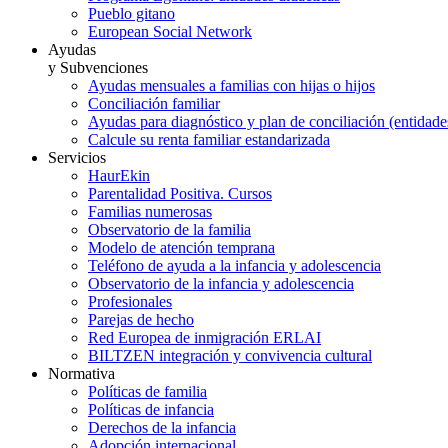
Pueblo gitano
European Social Network
Ayudas
y Subvenciones
Ayudas mensuales a familias con hijas o hijos
Conciliación familiar
Ayudas para diagnóstico y plan de conciliación (entidad
Calcule su renta familiar estandarizada
Servicios
HaurEkin
Parentalidad Positiva. Cursos
Familias numerosas
Observatorio de la familia
Modelo de atención temprana
Teléfono de ayuda a la infancia y adolescencia
Observatorio de la infancia y adolescencia
Profesionales
Parejas de hecho
Red Europea de inmigración ERLAI
BILTZEN integración y convivencia cultural
Normativa
Políticas de familia
Políticas de infancia
Derechos de la infancia
Adopción internacional