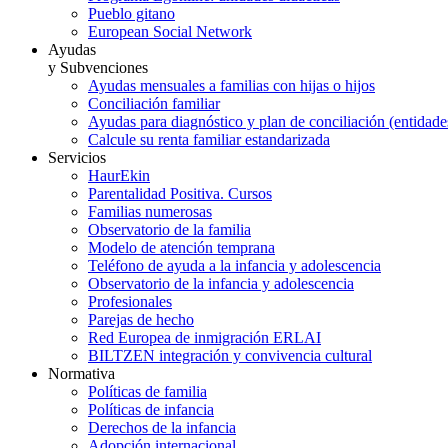
Pueblo gitano
European Social Network
Ayudas
y Subvenciones
Ayudas mensuales a familias con hijas o hijos
Conciliación familiar
Ayudas para diagnóstico y plan de conciliación (entidad
Calcule su renta familiar estandarizada
Servicios
HaurEkin
Parentalidad Positiva. Cursos
Familias numerosas
Observatorio de la familia
Modelo de atención temprana
Teléfono de ayuda a la infancia y adolescencia
Observatorio de la infancia y adolescencia
Profesionales
Parejas de hecho
Red Europea de inmigración ERLAI
BILTZEN integración y convivencia cultural
Normativa
Políticas de familia
Políticas de infancia
Derechos de la infancia
Adopción internacional