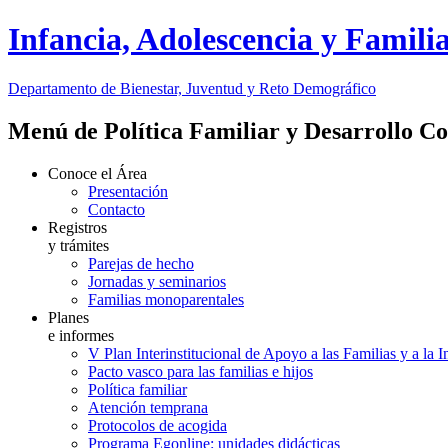
Infancia, Adolescencia y Famili
Departamento de Bienestar, Juventud y Reto Demográfico
Menú de Política Familiar y Desarrollo C
Conoce el Área
Presentación
Contacto
Registros
y trámites
Parejas de hecho
Jornadas y seminarios
Familias monoparentales
Planes
e informes
V Plan Interinstitucional de Apoyo a las Familias y a la 
Pacto vasco para las familias e hijos
Política familiar
Atención temprana
Protocolos de acogida
Programa Egonline: unidades didácticas