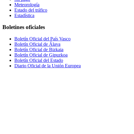
Meteorología
Estado del tráfico
Estadística
Boletines oficiales
Boletín Oficial del País Vasco
Boletín Oficial de Álava
Boletín Oficial de Bizkaia
Boletín Oficial de Gipuzkoa
Boletín Oficial del Estado
Diario Oficial de la Unión Europea