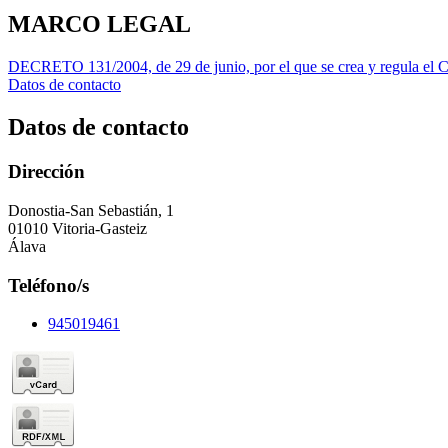
MARCO LEGAL
DECRETO 131/2004, de 29 de junio, por el que se crea y regula el C
Datos de contacto
Datos de contacto
Dirección
Donostia-San Sebastián, 1
01010 Vitoria-Gasteiz
Álava
Teléfono/s
945019461