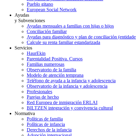
Pueblo gitano
European Social Network
Ayudas
y Subvenciones
Ayudas mensuales a familias con hijas o hijos
Conciliación familiar
Ayudas para diagnóstico y plan de conciliación (entidad
Calcule su renta familiar estandarizada
Servicios
HaurEkin
Parentalidad Positiva. Cursos
Familias numerosas
Observatorio de la familia
Modelo de atención temprana
Teléfono de ayuda a la infancia y adolescencia
Observatorio de la infancia y adolescencia
Profesionales
Parejas de hecho
Red Europea de inmigración ERLAI
BILTZEN integración y convivencia cultural
Normativa
Políticas de familia
Políticas de infancia
Derechos de la infancia
Adopción internacional