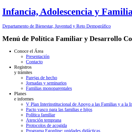
Infancia, Adolescencia y Famili
Departamento de Bienestar, Juventud y Reto Demográfico
Menú de Política Familiar y Desarrollo C
Conoce el Área
Presentación
Contacto
Registros
y trámites
Parejas de hecho
Jornadas y seminarios
Familias monoparentales
Planes
e informes
V Plan Interinstitucional de Apoyo a las Familias y a la 
Pacto vasco para las familias e hijos
Política familiar
Atención temprana
Protocolos de acogida
Programa Egonline: unidades didácticas