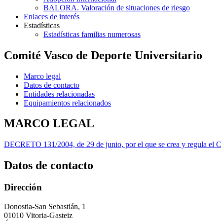
BALORA. Valoración de situaciones de riesgo
Enlaces de interés
Estadísticas
Estadísticas familias numerosas
Comité Vasco de Deporte Universitario
Marco legal
Datos de contacto
Entidades relacionadas
Equipamientos relacionados
MARCO LEGAL
DECRETO 131/2004, de 29 de junio, por el que se crea y regula el C
Datos de contacto
Dirección
Donostia-San Sebastián, 1
01010 Vitoria-Gasteiz