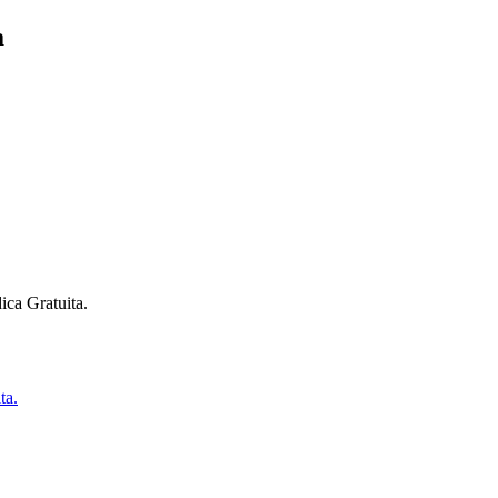
a
ica Gratuita.
ta.