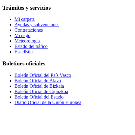
Trámites y servicios
Mi carpeta
Ayudas y subvenciones
Contrataciones
Mi pago
Meteorología
Estado del tráfico
Estadística
Boletines oficiales
Boletín Oficial del País Vasco
Boletín Oficial de Álava
Boletín Oficial de Bizkaia
Boletín Oficial de Gipuzkoa
Boletín Oficial del Estado
Diario Oficial de la Unión Europea