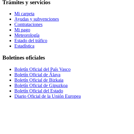
Trámites y servicios
Mi carpeta
Ayudas y subvenciones
Contrataciones
Mi pago
Meteorología
Estado del tráfico
Estadística
Boletines oficiales
Boletín Oficial del País Vasco
Boletín Oficial de Álava
Boletín Oficial de Bizkaia
Boletín Oficial de Gipuzkoa
Boletín Oficial del Estado
Diario Oficial de la Unión Europea