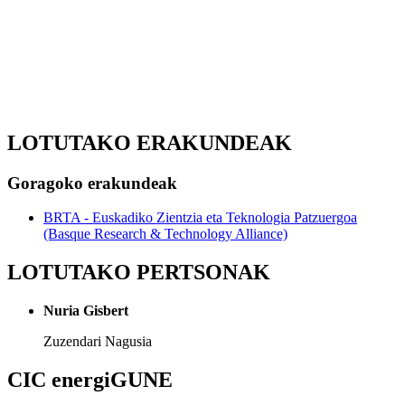
LOTUTAKO ERAKUNDEAK
Goragoko erakundeak
BRTA - Euskadiko Zientzia eta Teknologia Patzuergoa
(Basque Research & Technology Alliance)
LOTUTAKO PERTSONAK
Nuria Gisbert
Zuzendari Nagusia
CIC energiGUNE