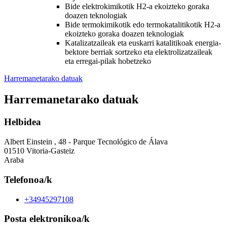
Bide elektrokimikotik H2-a ekoizteko goraka
doazen teknologiak
Bide termokimikotik edo termokatalitikotik H2-a
ekoizteko goraka doazen teknologiak
Katalizatzaileak eta euskarri katalitikoak energia-
bektore berriak sortzeko eta elektrolizatzaileak
eta erregai-pilak hobetzeko
Harremanetarako datuak
Harremanetarako datuak
Helbidea
Albert Einstein , 48 - Parque Tecnológico de Álava
01510 Vitoria-Gasteiz
Araba
Telefonoa/k
+34945297108
Posta elektronikoa/k