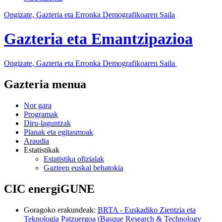
Ongizate, Gazteria eta Erronka Demografikoaren Saila
Gazteria eta Emantzipazioa
Ongizate, Gazteria eta Erronka Demografikoaren Saila
Gazteria menua
Nor gara
Programak
Diru-laguntzak
Planak eta egitasmoak
Araudia
Estatistikak
Estatistika ofizialak
Gazteen euskal behatokia
CIC energiGUNE
Goragoko erakundeak
:
BRTA - Euskadiko Zientzia eta
Teknologia Patzuergoa (Basque Research & Technology