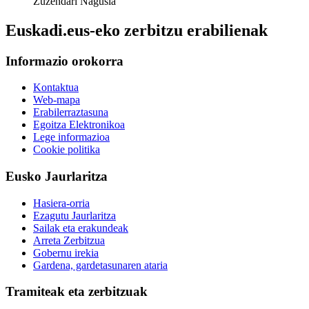
Zuzendari Nagusia
Euskadi.eus-eko zerbitzu erabilienak
Informazio orokorra
Kontaktua
Web-mapa
Erabilerraztasuna
Egoitza Elektronikoa
Lege informazioa
Cookie politika
Eusko Jaurlaritza
Hasiera-orria
Ezagutu Jaurlaritza
Sailak eta erakundeak
Arreta Zerbitzua
Gobernu irekia
Gardena, gardetasunaren ataria
Tramiteak eta zerbitzuak