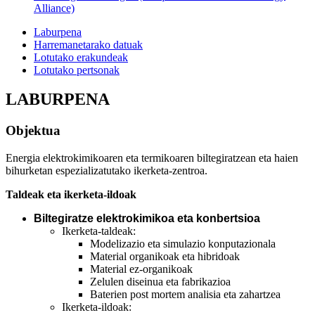
Alliance)
Laburpena
Harremanetarako datuak
Lotutako erakundeak
Lotutako pertsonak
LABURPENA
Objektua
Energia elektrokimikoaren eta termikoaren biltegiratzean eta haien
bihurketan espezializatutako ikerketa-zentroa.
Taldeak eta ikerketa-ildoak
Biltegiratze elektrokimikoa eta konbertsioa
Ikerketa-taldeak:
Modelizazio eta simulazio konputazionala
Material organikoak eta hibridoak
Material ez-organikoak
Zelulen diseinua eta fabrikazioa
Baterien post mortem analisia eta zahartzea
Ikerketa-ildoak: