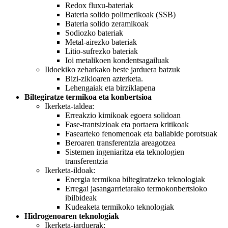
Redox fluxu-bateriak
Bateria solido polimerikoak (SSB)
Bateria solido zeramikoak
Sodiozko bateriak
Metal-airezko bateriak
Litio-sufrezko bateriak
Ioi metalikoen kondentsagailuak
Ildoekiko zeharkako beste jarduera batzuk
Bizi-zikloaren azterketa.
Lehengaiak eta birziklapena
Biltegiratze termikoa eta konbertsioa
Ikerketa-taldea:
Erreakzio kimikoak egoera solidoan
Fase-trantsizioak eta portaera kritikoak
Fasearteko fenomenoak eta baliabide porotsuak
Beroaren transferentzia areagotzea
Sistemen ingeniaritza eta teknologien
transferentzia
Ikerketa-ildoak:
Energia termikoa biltegiratzeko teknologiak
Erregai jasangarrietarako termokonbertsioko
ibilbideak
Kudeaketa termikoko teknologiak
Hidrogenoaren teknologiak
Ikerketa-jarduerak: