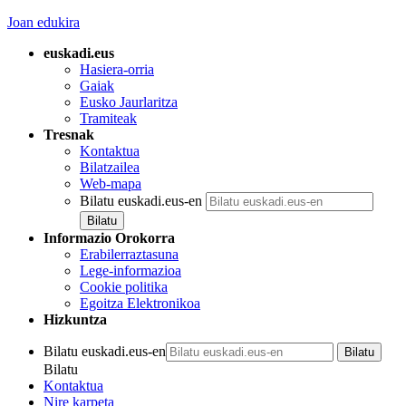
Joan edukira
euskadi.eus
Hasiera-orria
Gaiak
Eusko Jaurlaritza
Tramiteak
Tresnak
Kontaktua
Bilatzailea
Web-mapa
Bilatu euskadi.eus-en
Informazio Orokorra
Erabilerraztasuna
Lege-informazioa
Cookie politika
Egoitza Elektronikoa
Hizkuntza
Bilatu euskadi.eus-en
Bilatu
Kontaktua
Nire karpeta