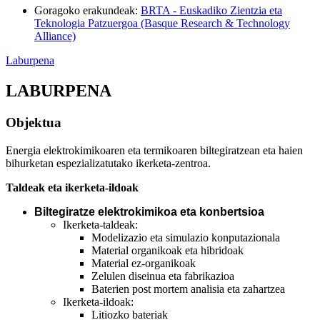
Goragoko erakundeak
:
BRTA - Euskadiko Zientzia eta
Teknologia Patzuergoa (Basque Research & Technology
Alliance)
Laburpena
LABURPENA
Objektua
Energia elektrokimikoaren eta termikoaren biltegiratzean eta haien
bihurketan espezializatutako ikerketa-zentroa.
Taldeak eta ikerketa-ildoak
Biltegiratze elektrokimikoa eta konbertsioa
Ikerketa-taldeak:
Modelizazio eta simulazio konputazionala
Material organikoak eta hibridoak
Material ez-organikoak
Zelulen diseinua eta fabrikazioa
Baterien post mortem analisia eta zahartzea
Ikerketa-ildoak:
Litiozko bateriak