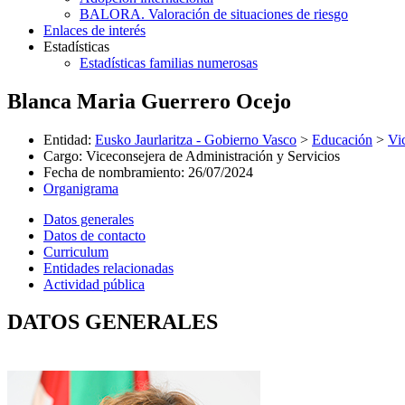
BALORA. Valoración de situaciones de riesgo
Enlaces de interés
Estadísticas
Estadísticas familias numerosas
Blanca Maria Guerrero Ocejo
Entidad
:
Eusko Jaurlaritza - Gobierno Vasco
>
Educación
>
Vi
Cargo
:
Viceconsejera de Administración y Servicios
Fecha de nombramiento
:
26/07/2024
Organigrama
Datos generales
Datos de contacto
Curriculum
Entidades relacionadas
Actividad pública
DATOS GENERALES