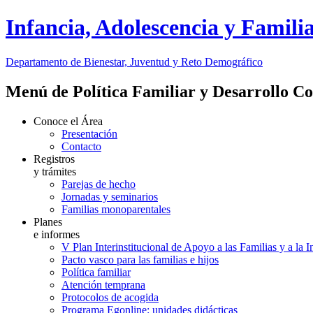
Infancia, Adolescencia y Famili
Departamento de Bienestar, Juventud y Reto Demográfico
Menú de Política Familiar y Desarrollo C
Conoce el Área
Presentación
Contacto
Registros
y trámites
Parejas de hecho
Jornadas y seminarios
Familias monoparentales
Planes
e informes
V Plan Interinstitucional de Apoyo a las Familias y a la 
Pacto vasco para las familias e hijos
Política familiar
Atención temprana
Protocolos de acogida
Programa Egonline: unidades didácticas