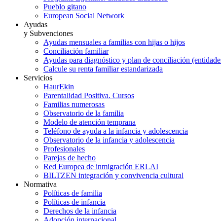
Pueblo gitano
European Social Network
Ayudas
y Subvenciones
Ayudas mensuales a familias con hijas o hijos
Conciliación familiar
Ayudas para diagnóstico y plan de conciliación (entidad
Calcule su renta familiar estandarizada
Servicios
HaurEkin
Parentalidad Positiva. Cursos
Familias numerosas
Observatorio de la familia
Modelo de atención temprana
Teléfono de ayuda a la infancia y adolescencia
Observatorio de la infancia y adolescencia
Profesionales
Parejas de hecho
Red Europea de inmigración ERLAI
BILTZEN integración y convivencia cultural
Normativa
Políticas de familia
Políticas de infancia
Derechos de la infancia
Adopción internacional