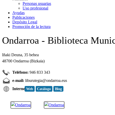
Personas usuarias
Uso profesional
Ayudas
Publicaciones
Depósito Legal
Promoción de la lectura
Ondarroa - Biblioteca Muni
Iñaki Deuna, 35 behea
48700 Ondarroa (Bizkaia)
Teléfono:
946 833 343
e-mail:
liburutegia@ondarroa.eus
Internet:
Web
Catálogo
Blog