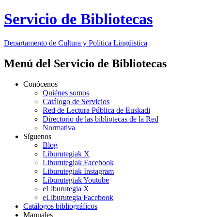
Servicio de Bibliotecas
Departamento de
Cultura y Política Lingüística
Menú del Servicio de Bibliotecas
Conócenos
Quiénes somos
Catálogo de Servicios
Red de Lectura Pública de Euskadi
Directorio de las bibliotecas de la Red
Normativa
Síguenos
Blog
Liburutegiak X
Liburutegiak Facebook
Liburutegiak Instagram
Liburutegiak Youtube
eLiburutegia X
eLiburutegia Facebook
Catálogos bibliográficos
Manuales