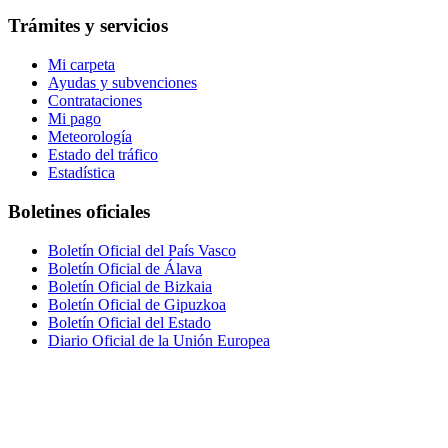
Trámites y servicios
Mi carpeta
Ayudas y subvenciones
Contrataciones
Mi pago
Meteorología
Estado del tráfico
Estadística
Boletines oficiales
Boletín Oficial del País Vasco
Boletín Oficial de Álava
Boletín Oficial de Bizkaia
Boletín Oficial de Gipuzkoa
Boletín Oficial del Estado
Diario Oficial de la Unión Europea