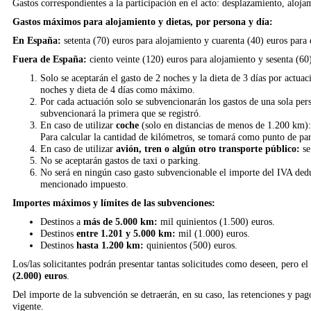
Gastos correspondientes a la participación en el acto: desplazamiento, aloja
Gastos máximos para alojamiento y dietas, por persona y día:
En España:
setenta (70) euros para alojamiento y cuarenta (40) euros para d
Fuera de España:
ciento veinte (120) euros para alojamiento y sesenta (60)
Solo se aceptarán el gasto de 2 noches y la dieta de 3 días por actuac
noches y dieta de 4 días como máximo.
Por cada actuación solo se subvencionarán los gastos de una sola per
subvencionará la primera que se registró.
En caso de utilizar
coche
(solo en distancias de menos de 1.200 km): 
Para calcular la cantidad de kilómetros, se tomará como punto de part
En caso de utilizar
avión, tren o algún otro transporte público:
se
No se aceptarán gastos de taxi o parking.
No será en ningún caso gasto subvencionable el importe del IVA deduci
mencionado impuesto.
Importes máximos y límites de las subvenciones:
Destinos a
más de 5.000 km:
mil quinientos (1.500) euros.
Destinos
entre 1.201 y 5.000 km:
mil (1.000) euros.
Destinos
hasta 1.200 km:
quinientos (500) euros.
Los/las solicitantes podrán presentar tantas solicitudes como deseen, pero 
(2.000) euros
.
Del importe de la subvención se detraerán, en su caso, las retenciones y pag
vigente.