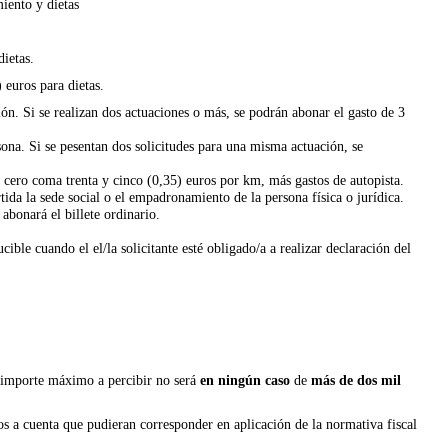
miento y dietas
ietas.
 euros para dietas.
ión. Si se realizan dos actuaciones o más, se podrán abonar el gasto de 3
sona. Si se pesentan dos solicitudes para una misma actuación, se
cero coma trenta y cinco (0,35) euros por km, más gastos de autopista.
ida la sede social o el empadronamiento de la persona física o jurídica.
 abonará el billete ordinario.
ble cuando el el/la solicitante esté obligado/a a realizar declaración del
el importe máximo a percibir no será
en ningún caso
de
más de dos mil
os a cuenta que pudieran corresponder en aplicación de la normativa fiscal