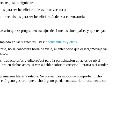
es requisitos siguientes:
os para ser beneficiario de esta convocatoria.
lor requisitos para ser beneficiario/a de esta convocatoria.
ecesario que se programen trabajos de al menos cinco países y que tengan
mplado en las siguientes listas:
documentales
y
otros
.
raje, no se con­cederá bolsa de viaje, al entenderse que el largometraje ya
citud.
as, traductores/as y editores/as) para la participación en actos de nivel
libro en dichos actos, si van a hablar sobre la creación literaria o si acuden
gramación literaria estable. Se prevén tres modos de comprobar dicho
r el órgano gestor o que dicho órgano pueda contrastarlo directamente con