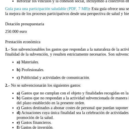
Reforzar los vínculos y la cohesión social, incluyendo a colectivos en
Guía para una participación saludable (PDF, 7 MB)
:
Esta guía ofrece una se
la mejora de los procesos participativos desde una perspectiva de salud y bi
Dotación presupuestaria
250.000 euro
Prestación económica
1.-
Son subvencionables los gastos que respondan a la naturaleza de la acti
finalidad de la subvención, y resulten estrictamente necesarios. Son subvenc
a)
Materiales.
b)
Profesionales.
c)
Publicidad y actividades de comunicación
.
2.-
No
se subvencionarán
los siguientes gastos:
a)
Gastos que no cumplan con el objeto y finalidades recogidas en la 
b)
Gastos que no respondan a la actividad subvencionada de manera in
del plazo establecido en la presente orden.
c)
Gastos destinados a abonar costes de personal que puedan suponer l
d)
Actuaciones cuya única finalidad sea la celebración de actividade
promoción de la salud.
e)
Gastos financieros.
f)
Gastos de inversión.