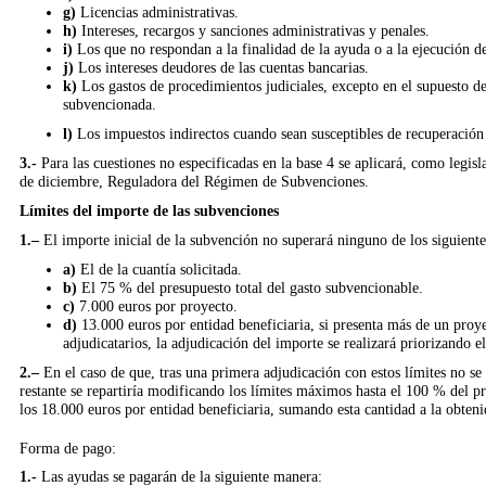
g)
Licencias administrativas.
h)
Intereses, recargos y sanciones administrativas y penales.
i)
Los que no respondan a la finalidad de la ayuda o a la ejecución de 
j)
Los intereses deudores de las cuentas bancarias.
k)
Los gastos de procedimientos judiciales, excepto en el supuesto de
subvencionada.
l)
Los impuestos indirectos cuando sean susceptibles de recuperación 
3
.-
Para las cuestiones no especificadas en la base 4 se aplicará, como legisl
de diciembre, Reguladora del Régimen de Subvenciones.
Límites del importe de las subvenciones
1.–
El importe inicial de la subvención no superará ninguno de los siguientes
a)
El de la cuantía solicitada.
b)
El 75 % del presupuesto total del gasto subvencionable.
c)
7.000 euros por proyecto.
d)
13.000 euros por entidad beneficiaria,
si presenta
más de un proy
adjudicatarios, la adjudicación del importe se realizará priorizando 
2.–
En el caso de que, tras una primera adjudicación con estos límites no se 
restante se repartiría modificando los límites máximos hasta el 100 % del p
los 18.000 euros por entidad beneficiaria, sumando esta cantidad a la obteni
Forma de pago:
1.-
Las ayudas se pagarán de la siguiente manera: