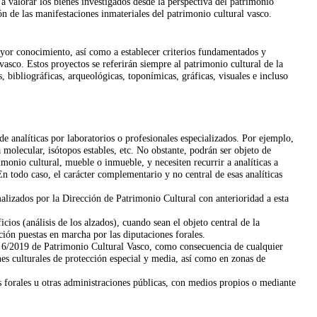
 valorar los bienes investigados desde la perspectiva del patrimonio
ón de las manifestaciones inmateriales del patrimonio cultural vasco.
ayor conocimiento, así como a establecer criterios fundamentados y
vasco. Estos proyectos se referirán siempre al patrimonio cultural de la
ibliográficas, arqueológicas, toponímicas, gráficas, visuales e incluso
e analíticas por laboratorios o profesionales especializados. Por ejemplo,
 molecular, isótopos estables, etc.
No obstante, podrán ser objeto de
monio cultural, mueble o inmueble, y necesiten recurrir a analíticas a
 todo caso, el carácter complementario y no central de esas analíticas
alizados por la Dirección de Patrimonio Cultural con anterioridad a esta
ios (análisis de los alzados), cuando sean el objeto central de la
ción puestas en marcha por las diputaciones forales.
y 6/2019 de Patrimonio Cultural Vasco, como consecuencia de cualquier
es culturales de protección especial y media, así como en zonas de
s forales u otras administraciones públicas, con medios propios o mediante