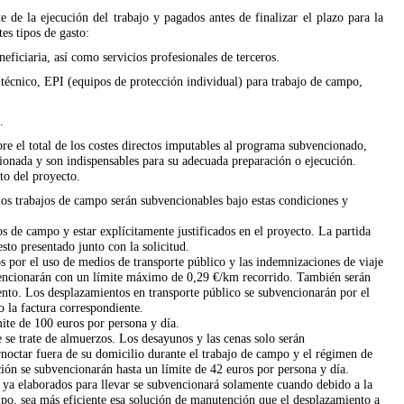
 de la ejecución del trabajo y pagados antes de finalizar el plazo para la
es tipos de gasto:
eficiaria, así como servicios profesionales de terceros.
técnico, EPI (equipos de protección individual) para trabajo de campo,
.
re el total de los costes directos imputables al programa subvencionado,
cionada y son indispensables para su adecuada preparación o ejecución.
sto del proyecto.
los trabajos de campo serán subvencionables bajo estas condiciones y
os de campo y estar explícitamente justificados en el proyecto. La partida
esto presentado junto con la solicitud.
os por el uso de medios de transporte público y las indemnizaciones de viaje
bvencionarán con un límite máximo de 0,29 €/km recorrido. También serán
ento. Los desplazamientos en transporte público se subvencionarán por el
o la factura correspondiente.
ite de 100 euros por persona y día.
se trate de almuerzos. Los desayunos y las cenas solo serán
noctar fuera de su domicilio durante el trabajo de campo y el régimen de
ción se subvencionarán hasta un límite de 42 euros por persona y día.
 ya elaborados para llevar se subvencionará solamente cuando debido a la
mpo, sea más eficiente esa solución de manutención que el desplazamiento a