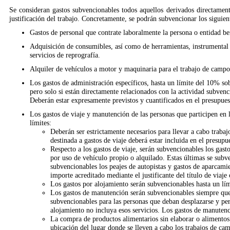
Se consideran gastos subvencionables todos aquellos derivados directamente
justificación del trabajo.
Concretamente, se podrán subvencionar los siguient
Gastos de personal que contrate laboralmente la persona o entidad ben
Adquisición de consumibles, así como de herramientas, instrumental 
servicios de reprografía.
Alquiler de vehículos a motor y maquinaria para el trabajo de campo
Los gastos de administración específicos, hasta un límite del 10% sob
pero solo si están directamente relacionados con la actividad subven
Deberán estar expresamente previstos y cuantificados en el presupue
Los gastos de viaje y manutención de las personas que participen en 
límites:
Deberán ser estrictamente necesarios para llevar a cabo trabaj
destinada a gastos de viaje deberá estar incluida en el presupu
Respecto a los gastos de viaje, serán subvencionables los gast
por uso de vehículo propio o alquilado. Estas últimas se su
subvencionables los peajes de autopistas y gastos de aparcami
importe acreditado mediante el justificante del título de viaje 
Los gastos por alojamiento serán subvencionables hasta un lím
Los gastos de manutención serán subvencionables siempre que 
subvencionables para las personas que deban desplazarse y per
alojamiento no incluya esos servicios. Los gastos de manuten
La compra de productos alimentarios sin elaborar o alimentos
ubicación del lugar donde se lleven a cabo los trabajos de ca