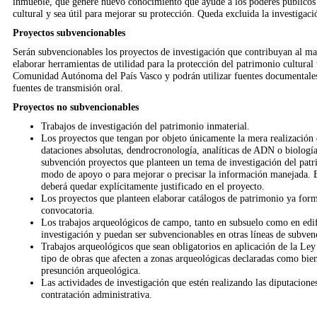
inmueble, que genere nuevo conocimiento que ayude a los poderes públicos a
cultural y sea útil para mejorar su protección. Queda excluida la investigaci
Proyectos subvencionables
Serán su
bven
cionables los proyectos de investigación que contribuyan al m
elaborar herramientas de utilidad para la protección del patrimonio cultural 
Comunidad Autónoma del País Vasco y podrán utilizar fuentes documentales, b
fuentes de transmisión oral.
Proyectos no subvencionables
Trabajos de investigación del patrimonio inmaterial.
Los proyectos que tengan por objeto únicamente la mera realización d
dataciones absolutas, dendrocronología, analíticas de ADN o biología
subvención proyectos que planteen un tema de investigación del patri
modo de apoyo o para mejorar o precisar la información manejada. En
deberá quedar explícitamente justificado en el proyecto.
Los proyectos que planteen elaborar catálogos de patrimonio ya form
convocatoria.
Los trabajos arqueológicos de campo, tanto en subsuelo como en edific
investigación y puedan ser subvencionables en otras líneas de subven
Trabajos arqueológicos que sean obligatorios en aplicación de la Le
tipo de obras que afecten a zonas arqueológicas declaradas como bien
presunción arqueológica.
Las actividades de investigación que estén realizando las diputacione
contratación administrativa.