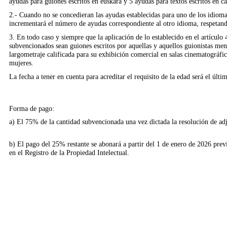
ayudas para guiones escritos en euskara y 5 ayudas para textos escritos en ca
2.- Cuando no se concedieran las ayudas establecidas para uno de los idiomas
incrementará el número de ayudas correspondiente al otro idioma, respetand
3. En todo caso y siempre que la aplicación de lo establecido en el artículo
subvencionados sean guiones escritos por aquellas y aquellos guionistas me
largometraje calificada para su exhibición comercial en salas cinematográfi
mujeres.
La fecha a tener en cuenta para acreditar el requisito de la edad será el últi
Forma de pago:
a) El 75% de la cantidad subvencionada una vez dictada la resolución de adju
b) El pago del 25% restante se abonará a partir del 1 de enero de 2026 prev
en el Registro de la Propiedad Intelectual.