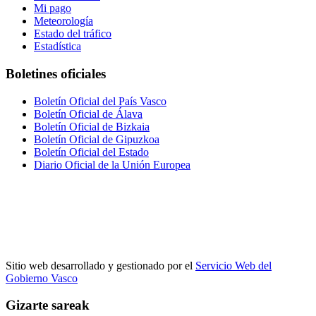
Mi pago
Meteorología
Estado del tráfico
Estadística
Boletines oficiales
Boletín Oficial del País Vasco
Boletín Oficial de Álava
Boletín Oficial de Bizkaia
Boletín Oficial de Gipuzkoa
Boletín Oficial del Estado
Diario Oficial de la Unión Europea
Sitio web desarrollado y gestionado por el
Servicio Web del
Gobierno Vasco
Gizarte sareak