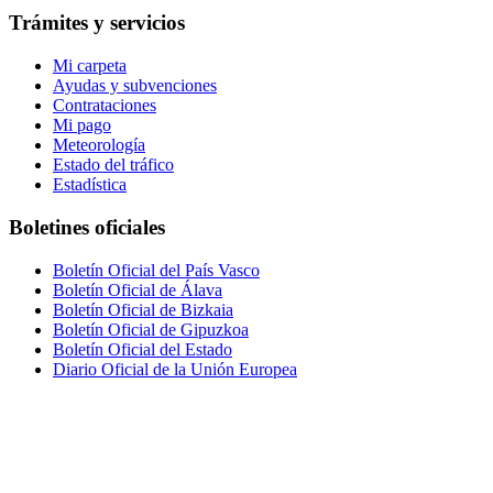
Trámites y servicios
Mi carpeta
Ayudas y subvenciones
Contrataciones
Mi pago
Meteorología
Estado del tráfico
Estadística
Boletines oficiales
Boletín Oficial del País Vasco
Boletín Oficial de Álava
Boletín Oficial de Bizkaia
Boletín Oficial de Gipuzkoa
Boletín Oficial del Estado
Diario Oficial de la Unión Europea