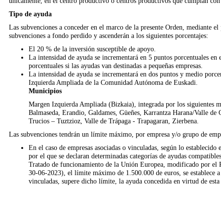
únicamente, en el centro productivo o centros productivos que cumplan con l
Tipo de ayuda
Las subvenciones a conceder en el marco de la presente Orden, mediante el
subvenciones a fondo perdido y ascenderán a los siguientes porcentajes:
El 20 % de la inversión susceptible de apoyo.
La intensidad de ayuda se incrementará en 5 puntos porcentuales en 
porcentuales si las ayudas van destinadas a pequeñas empresas.
La intensidad de ayuda se incrementará en dos puntos y medio porcen
Izquierda Ampliada de la Comunidad Autónoma de Euskadi.
Municipios
Margen Izquierda Ampliada (Bizkaia), integrada por los siguientes m
Balmaseda, Erandio, Galdames, Güeñes, Karrantza Harana/Valle de Ca
Trucios – Tuztzioz, Valle de Trápaga - Trapagaran, Zierbena.
Las subvenciones tendrán un límite máximo, por empresa y/o grupo de emp
En el caso de empresas asociadas o vinculadas, según lo establecido
por el que se declaran determinadas categorías de ayudas compatibles
Tratado de funcionamiento de la Unión Europea, modificado por el
30-06-2023), el límite máximo de 1.500.000 de euros, se establece a
vinculadas, supere dicho límite, la ayuda concedida en virtud de est