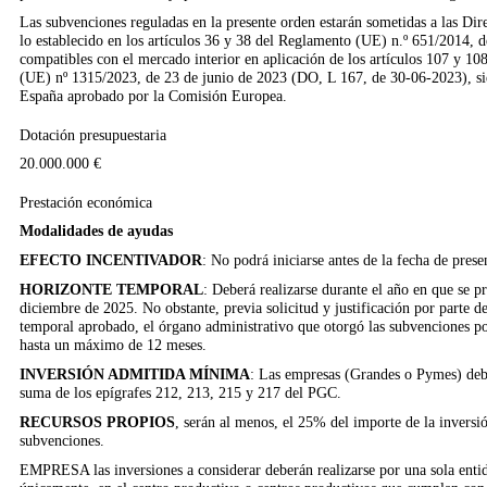
Las subvenciones reguladas en la presente orden estarán sometidas a las Dire
lo establecido en los artículos 36 y 38 del Reglamento (UE) n.º 651/2014, d
compatibles con el mercado interior en aplicación de los artículos 107 y 
(UE) nº 1315/2023, de 23 de junio de 2023 (DO, L 167, de 30-06-2023), s
España aprobado por la Comisión Europea.
Dotación presupuestaria
20.000.000 €
Prestación económica
Modalidades de ayudas
EFECTO INCENTIVADOR
: No podrá iniciarse antes de la fecha de presen
HORIZONTE TEMPORAL
: Deberá realizarse durante el año en que se pr
diciembre de 2025. No obstante, previa solicitud y justificación por parte de
temporal aprobado, el órgano admi­nistrativo que otorgó las subvenciones pod
hasta un máximo de 12 meses.
INVERSIÓN ADMITIDA MÍNIMA
: Las empresas (Grandes o Pymes) debe
suma de los epígrafes 212, 213, 215 y 217 del PGC.
RECURSOS PROPIOS
, serán al menos, el 25% del importe de la inversi
subvenciones.
EMPRESA las inversiones a considerar deberán realizarse por una sola entida