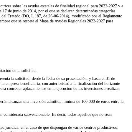
ctrices sobre las ayudas estatales de finalidad regional para 2022-2027 y a
e 17 de junio de 2014, por el que se declaran determinadas categorías
108 del Tratado (DO, L 187, de 26-06-2014), modificado por el Reglamento
iempre que se respete el Mapa de Ayudas Regionales 2022-2027 para
tación de la solicitud.
esenta la solicitud, desde la fecha de su presentación, y hasta el 31 de
 la empresa beneficiaria, con anterioridad a la finalización del horizonte
rá conceder aplazamientos en la ejecución de las inversiones a realizar,
rán alcanzar una inversión admitida mínima de 100.000 de euros entre la
ón considerada subvencionable. Es decir, todos aquellos que no sean
d jurídica, en el caso de que dispongan de varios centros productivos,