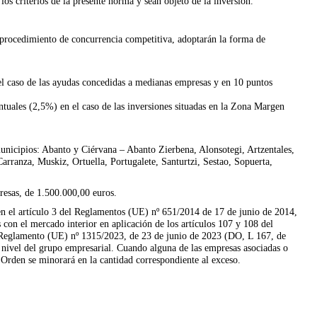
os criterios de la presente norma y sean objeto de la inversión.
 procedimiento de concurrencia competitiva, adoptarán la forma de
el caso de las ayudas concedidas a medianas empresas y en 10 puntos
tuales (2,5%) en el caso de las inversiones situadas en la Zona Margen
unicipios: Abanto y Ciérvana – Abanto Zierbena, Alonsotegi, Artzentales,
rranza, Muskiz, Ortuella, Portugalete, Santurtzi, Sestao, Sopuerta,
resas, de 1.500.000,00 euros.
 en el artículo 3 del Reglamentos (UE) nº 651/2014 de 17 de junio de 2014,
 con el mercado interior en aplicación de los artículos 107 y 108 del
 Reglamento (UE) nº 1315/2023, de 23 de junio de 2023 (DO, L 167, de
 nivel del grupo empresarial. Cuando alguna de las empresas asociadas o
a Orden se minorará en la cantidad correspondiente al exceso.