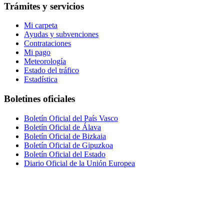
Trámites y servicios
Mi carpeta
Ayudas y subvenciones
Contrataciones
Mi pago
Meteorología
Estado del tráfico
Estadística
Boletines oficiales
Boletín Oficial del País Vasco
Boletín Oficial de Álava
Boletín Oficial de Bizkaia
Boletín Oficial de Gipuzkoa
Boletín Oficial del Estado
Diario Oficial de la Unión Europea