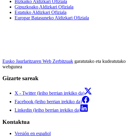
Bizkaiko Aldizkari Ofiziala
Gipuzkoako Aldizkari Ofiziala
Estatuko Aldizkari Ofiziala
Europar Batasuneko Aldizkari Ofiziala
Eusko Jaurlaritzaren Web Zerbitzuak
garatutako eta kudeatutako
webgunea
Gizarte sareak
X - Twitter (leiho berrian irekiko da)
Facebook (leiho berrian irekiko da)
Linkedin (leiho berrian irekiko da)
Kontaktua
Versión en español