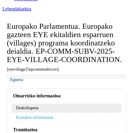
Lehendakaritza
Europako Parlamentua. Europako
gazteen EYE ekitaldien esparruen
(villages) programa koordinatzeko
deialdia. EP-COMM-SUBV-2025-
EYE-VILLAGE-COORDINATION.
[eyevillage25epcommsubvcoo]
Egoera:
Oinarrizko informazioa
Deskribapena
Kontaktu-informazioa
Tramitazioa