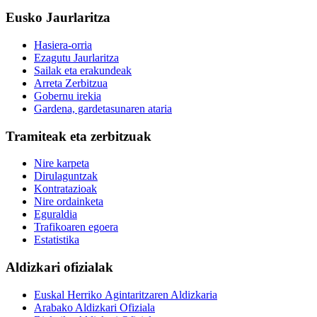
Eusko Jaurlaritza
Hasiera-orria
Ezagutu Jaurlaritza
Sailak eta erakundeak
Arreta Zerbitzua
Gobernu irekia
Gardena, gardetasunaren ataria
Tramiteak eta zerbitzuak
Nire karpeta
Dirulaguntzak
Kontratazioak
Nire ordainketa
Eguraldia
Trafikoaren egoera
Estatistika
Aldizkari ofizialak
Euskal Herriko Agintaritzaren Aldizkaria
Arabako Aldizkari Ofiziala