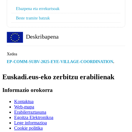
Ebazpena eta errekurtsoak
Beste tramite batzuk
Deskribapena
Xedea
EP-COMM-SUBV-2025-EYE-VILLAGE-COORDINATION
.
Euskadi.eus-eko zerbitzu erabilienak
Informazio orokorra
Kontaktua
Web-mapa
Erabilerraztasuna
Egoitza Elektronikoa
Lege informazioa
Cookie politika