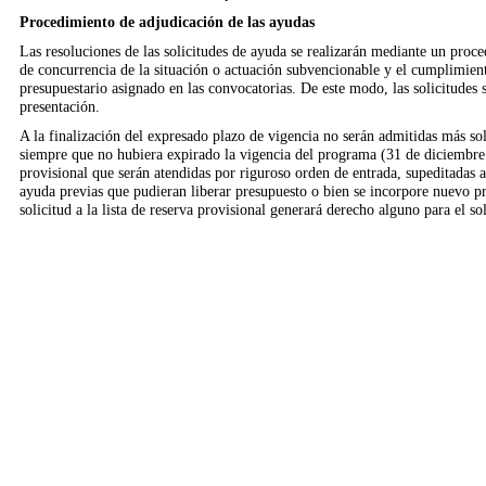
Procedimiento de adjudicación de las ayudas
Las resoluciones de las solicitudes de ayuda se realizarán mediante un proc
de concurrencia de la situación o actuación subvencionable y el cumplimiento
presupuestario asignado en las convocatorias. De este modo, las solicitudes
presentación.
A la finalización del expresado plazo de vigencia no serán admitidas más sol
siempre que no hubiera expirado la vigencia del programa (31 de diciembre d
provisional que serán atendidas por riguroso orden de entrada, supeditadas 
ayuda previas que pudieran liberar presupuesto o bien se incorpore nuevo pr
solicitud a la lista de reserva provisional generará derecho alguno para el sol