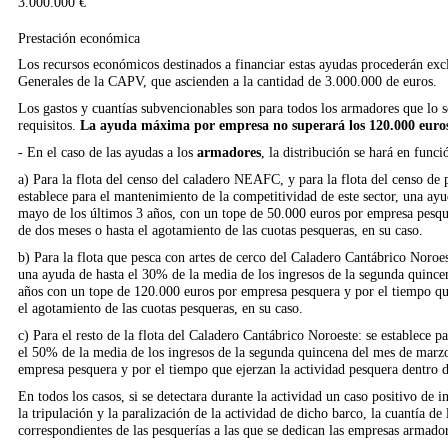
3.000.000 €
Prestación económica
Los recursos económicos destinados a financiar estas ayudas procederán excl
Generales de la CAPV, que ascienden a la cantidad de 3.000.000 de euros.
Los gastos y cuantías subvencionables son para todos los armadores que lo s
requisitos.
La ayuda máxima por empresa no superará los 120.000 euro
- En el caso de las ayudas a los
armadores
, la distribución se hará en funci
a) Para la flota del censo del caladero NEAFC, y para la flota del censo de p
establece para el mantenimiento de la competitividad de este sector, una ayu
mayo de los últimos 3 años, con un tope de 50.000 euros por empresa pesque
de dos meses o hasta el agotamiento de las cuotas pesqueras, en su caso.
b) Para la flota que pesca con artes de cerco del Caladero Cantábrico Noroes
una ayuda de hasta el 30% de la media de los ingresos de la segunda quince
años con un tope de 120.000 euros por empresa pesquera y por el tiempo que
el agotamiento de las cuotas pesqueras, en su caso.
c) Para el resto de la flota del Caladero Cantábrico Noroeste: se establece p
el 50% de la media de los ingresos de la segunda quincena del mes de marzo
empresa pesquera y por el tiempo que ejerzan la actividad pesquera dentro de
En todos los casos, si se detectara durante la actividad un caso positivo de 
la tripulación y la paralización de la actividad de dicho barco, la cuantía d
correspondientes de las pesquerías a las que se dedican las empresas armador