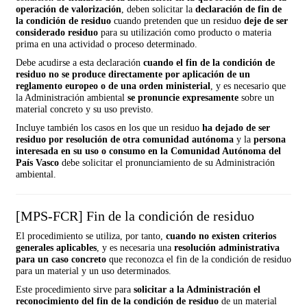
operación de valorización
, deben solicitar la
declaración de fin de
la condición de residuo
cuando pretenden que un residuo
deje de ser
considerado residuo
para su utilización como producto o materia
prima en una actividad o proceso determinado.
Debe acudirse a esta declaración
cuando el fin de la condición de
residuo no se produce directamente por aplicación de un
reglamento europeo o de una orden ministerial
, y es necesario que
la Administración ambiental
se pronuncie expresamente
sobre un
material concreto y su uso previsto.
Incluye también los casos en los que un residuo
ha dejado de ser
residuo por resolución de otra comunidad autónoma
y la
persona
interesada en su uso o consumo en la Comunidad Autónoma del
País Vasco
debe solicitar el pronunciamiento de su Administración
ambiental.
[MPS-FCR] Fin de la condición de residuo
El procedimiento se utiliza, por tanto,
cuando no existen criterios
generales aplicables
, y es necesaria una
resolución administrativa
para un caso concreto
que reconozca el fin de la condición de residuo
para un material y un uso determinados.
Este procedimiento sirve para
solicitar a la Administración el
reconocimiento del fin de la condición de residuo
de un material