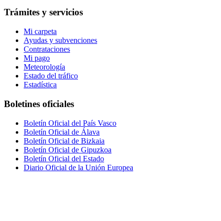
Trámites y servicios
Mi carpeta
Ayudas y subvenciones
Contrataciones
Mi pago
Meteorología
Estado del tráfico
Estadística
Boletines oficiales
Boletín Oficial del País Vasco
Boletín Oficial de Álava
Boletín Oficial de Bizkaia
Boletín Oficial de Gipuzkoa
Boletín Oficial del Estado
Diario Oficial de la Unión Europea