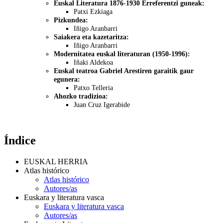
Euskal Literatura 1876-1930 Erreferentzi guneak:
Patxi Ezkiaga
Pizkundea:
Iñigo Aranbarri
Saiakera eta kazetaritza:
Iñigo Aranbarri
Modernitatea euskal literaturan (1950-1996):
Iñaki Aldekoa
Euskal teatroa Gabriel Arestiren garaitik gaur
egunera:
Patxo Telleria
Ahozko tradizioa:
Juan Cruz Igerabide
Índice
EUSKAL HERRIA
Atlas histórico
Atlas histórico
Autores/as
Euskara y literatura vasca
Euskara y literatura vasca
Autores/as