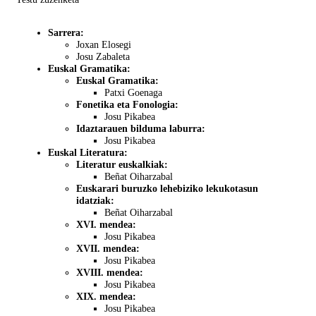
Sarrera:
Joxan Elosegi
Josu Zabaleta
Euskal Gramatika:
Euskal Gramatika:
Patxi Goenaga
Fonetika eta Fonologia:
Josu Pikabea
Idaztarauen bilduma laburra:
Josu Pikabea
Euskal Literatura:
Literatur euskalkiak:
Beñat Oiharzabal
Euskarari buruzko lehebiziko lekukotasun
idatziak:
Beñat Oiharzabal
XVI. mendea:
Josu Pikabea
XVII. mendea:
Josu Pikabea
XVIII. mendea:
Josu Pikabea
XIX. mendea:
Josu Pikabea