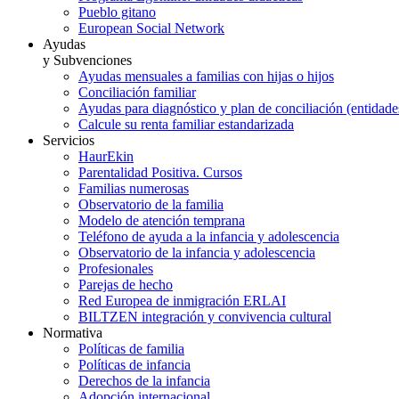
Pueblo gitano
European Social Network
Ayudas
y Subvenciones
Ayudas mensuales a familias con hijas o hijos
Conciliación familiar
Ayudas para diagnóstico y plan de conciliación (entidad
Calcule su renta familiar estandarizada
Servicios
HaurEkin
Parentalidad Positiva. Cursos
Familias numerosas
Observatorio de la familia
Modelo de atención temprana
Teléfono de ayuda a la infancia y adolescencia
Observatorio de la infancia y adolescencia
Profesionales
Parejas de hecho
Red Europea de inmigración ERLAI
BILTZEN integración y convivencia cultural
Normativa
Políticas de familia
Políticas de infancia
Derechos de la infancia
Adopción internacional