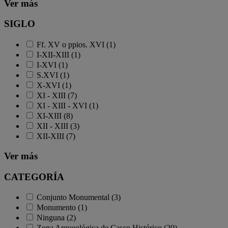
Ver más
SIGLO
Ff. XV o ppios. XVI (1)
I-XII-XIII (1)
I-XVI (1)
S.XVI (1)
X-XVI (1)
XI - XIII (7)
XI - XIII - XVI (1)
XI-XIII (8)
XII - XIII (3)
XII-XIII (7)
Ver más
CATEGORÍA
Conjunto Monumental (3)
Monumento (1)
Ninguna (2)
Zona Arqueológica de Casco Histórico (20)