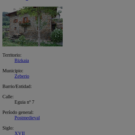
Territorio:
Bizkaia
Municipio:
Zeberio
Barrio/Entidad:
Calle:
Eguia nº 7
Período general:
Postmedieval
Siglo:
XVII