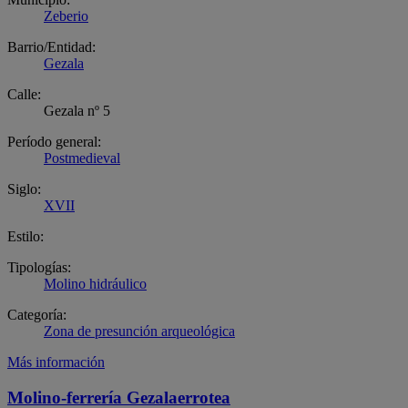
Zeberio
Barrio/Entidad:
Gezala
Calle:
Gezala nº 5
Período general:
Postmedieval
Siglo:
XVII
Estilo:
Tipologías:
Molino hidráulico
Categoría:
Zona de presunción arqueológica
Más información
Molino-ferrería Gezalaerrotea