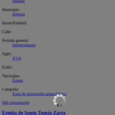
Bizkaia
Municipio:
Zeberio
Barrio/Entidad:
Calle:
Período general:
Indeterminado
Siglo:
XVII
Estilo:
Tipologías:
Ermita
Categoría:
Zona de presunción arqueológica
Más información
Ermita de Santo Tomás Zarra