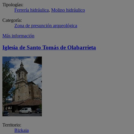
Tipologías:
Ferrería hidráulica
,
Molino hidráulico
Categoría:
Zona de presunción arqueológica
Más información
Iglesia de Santo Tomás de Olabarrieta
Territorio:
Bizkaia