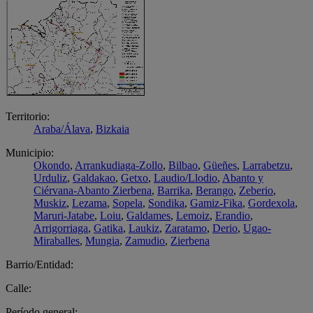
Territorio:
Araba/Álava
,
Bizkaia
Municipio:
Okondo
,
Arrankudiaga-Zollo
,
Bilbao
,
Güeñes
,
Larrabetzu
,
Urduliz
,
Galdakao
,
Getxo
,
Laudio/Llodio
,
Abanto y
Ciérvana-Abanto Zierbena
,
Barrika
,
Berango
,
Zeberio
,
Muskiz
,
Lezama
,
Sopela
,
Sondika
,
Gamiz-Fika
,
Gordexola
,
Maruri-Jatabe
,
Loiu
,
Galdames
,
Lemoiz
,
Erandio
,
Arrigorriaga
,
Gatika
,
Laukiz
,
Zaratamo
,
Derio
,
Ugao-
Miraballes
,
Mungia
,
Zamudio
,
Zierbena
Barrio/Entidad:
Calle:
Período general: