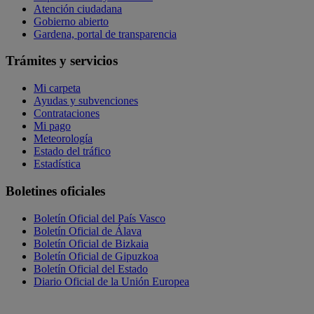
Atención ciudadana
Gobierno abierto
Gardena, portal de transparencia
Trámites y servicios
Mi carpeta
Ayudas y subvenciones
Contrataciones
Mi pago
Meteorología
Estado del tráfico
Estadística
Boletines oficiales
Boletín Oficial del País Vasco
Boletín Oficial de Álava
Boletín Oficial de Bizkaia
Boletín Oficial de Gipuzkoa
Boletín Oficial del Estado
Diario Oficial de la Unión Europea