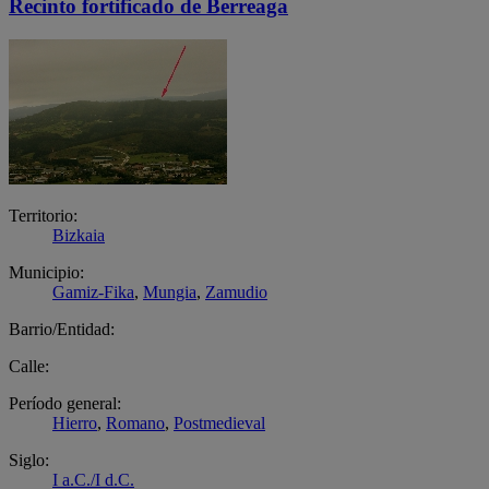
Recinto fortificado de Berreaga
Territorio:
Bizkaia
Municipio:
Gamiz-Fika
,
Mungia
,
Zamudio
Barrio/Entidad:
Calle:
Período general:
Hierro
,
Romano
,
Postmedieval
Siglo:
I a.C./I d.C.