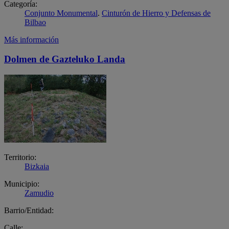
Categoría:
Conjunto Monumental
.
Cinturón de Hierro y Defensas de
Bilbao
Más información
Dolmen de Gazteluko Landa
Territorio:
Bizkaia
Municipio:
Zamudio
Barrio/Entidad:
Calle: