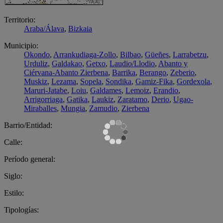
Territorio:
Araba/Álava
,
Bizkaia
Municipio:
Okondo
,
Arrankudiaga-Zollo
,
Bilbao
,
Güeñes
,
Larrabetzu
,
Urduliz
,
Galdakao
,
Getxo
,
Laudio/Llodio
,
Abanto y
Ciérvana-Abanto Zierbena
,
Barrika
,
Berango
,
Zeberio
,
Muskiz
,
Lezama
,
Sopela
,
Sondika
,
Gamiz-Fika
,
Gordexola
,
Maruri-Jatabe
,
Loiu
,
Galdames
,
Lemoiz
,
Erandio
,
Arrigorriaga
,
Gatika
,
Laukiz
,
Zaratamo
,
Derio
,
Ugao-
Miraballes
,
Mungia
,
Zamudio
,
Zierbena
Barrio/Entidad:
Calle:
Período general:
Siglo:
Estilo:
Tipologías: