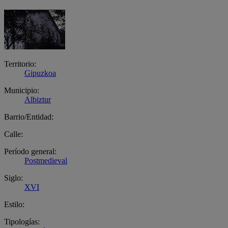
Territorio:
Gipuzkoa
Municipio:
Albiztur
Barrio/Entidad:
Calle:
Período general:
Postmedieval
Siglo:
XVI
Estilo:
Tipologías: