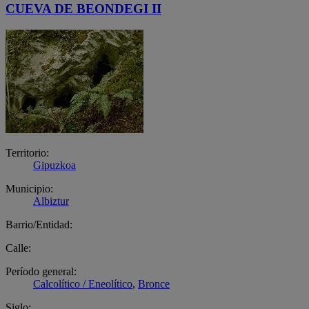
CUEVA DE BEONDEGI II
Territorio:
Gipuzkoa
Municipio:
Albiztur
Barrio/Entidad:
Calle:
Período general:
Calcolítico / Eneolítico
,
Bronce
Siglo: