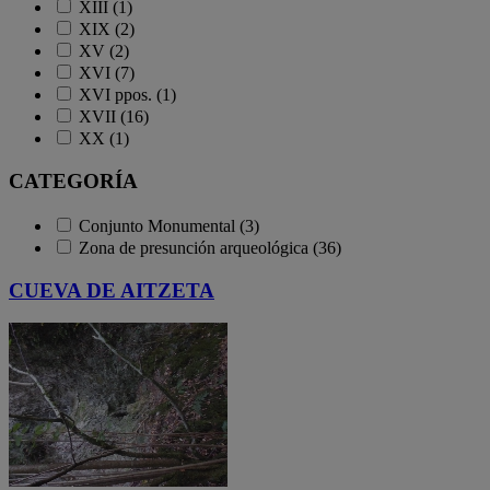
XIII (1)
XIX (2)
XV (2)
XVI (7)
XVI ppos. (1)
XVII (16)
XX (1)
CATEGORÍA
Conjunto Monumental (3)
Zona de presunción arqueológica (36)
CUEVA DE AITZETA