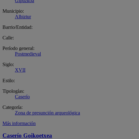
Gipuzkoa
Municipio:
Albiztur
Barrio/Entidad:
Calle:
Período general:
Postmedieval
Siglo:
XVII
Estilo:
Tipologías:
Caserío
Categoría:
Zona de presunción arqueológica
Más información
Caserío Goikoetxea