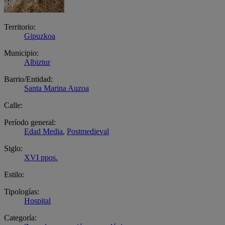
Territorio:
Gipuzkoa
Municipio:
Albiztur
Barrio/Entidad:
Santa Marina Auzoa
Calle:
Período general:
Edad Media
,
Postmedieval
Siglo:
XVI ppos.
Estilo:
Tipologías:
Hospital
Categoría: