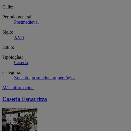
Calle:
Período general:
Postmedieval
Siglo:
XVII
Estilo:
Tipologías:
Caserío
Categoría:
Zona de presunción arqueológica
Más información
Caserío Esnarritza