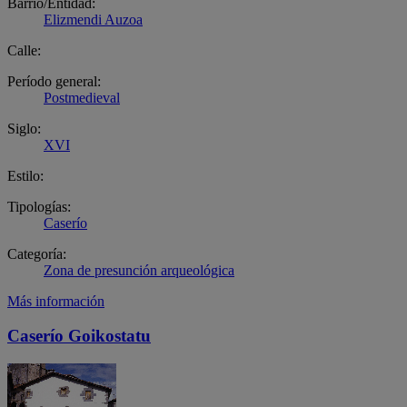
Barrio/Entidad:
Elizmendi Auzoa
Calle:
Período general:
Postmedieval
Siglo:
XVI
Estilo:
Tipologías:
Caserío
Categoría:
Zona de presunción arqueológica
Más información
Caserío Goikostatu