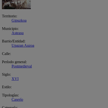
Territorio:
Gipuzkoa
Municipio:
Asteasu
Barrio/Entidad:
Upazan Auzoa
Calle:
Período general:
Postmedieval
Siglo:
XVI
Estilo:
Tipologías:
Caserío
Categoría: