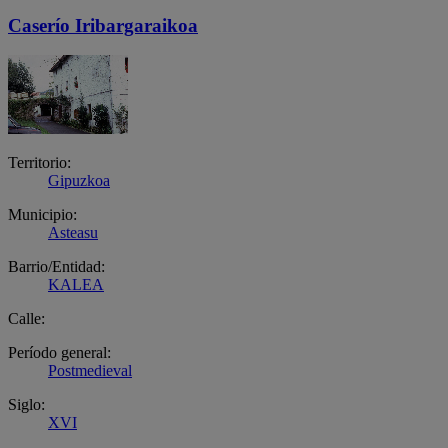
Caserío Iribargaraikoa
Territorio:
Gipuzkoa
Municipio:
Asteasu
Barrio/Entidad:
KALEA
Calle:
Período general:
Postmedieval
Siglo:
XVI