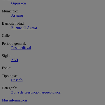
Gipuzkoa
Municipio:
Asteasu
Barrio/Entidad:
Elizmendi Auzoa
Calle:
Período general:
Postmedieval
Siglo:
XVI
Estilo:
Tipologías:
Caserío
Categoría:
Zona de presunción arqueológica
Más información