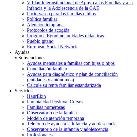
V Plan Interinstitucional de Apoyo a las Familias y a la
Infancia y la Adolescencia de la CAE
Pacto vasco para las familias e hijos
Política familiar
Atención temprana
Protocolos de acogida
Programa Egonline: unidades didácticas
Pueblo gitano
European Social Network
Ayudas
y Subvenciones
Ayudas mensuales a familias con hijas o hijos
Conciliación familiar
Ayudas para diagnóstico y plan de conciliación
(entidades y autónomos)
Calcule su renta familiar estandarizada
Servicios
HaurEkin
Parentalidad Positiva. Cursos
Familias numerosas
Observatorio de la familia
Modelo de atención temprana
Teléfono de ayuda a la infancia y adolescencia
Observatorio de la infancia y adolescencia
Profesionales