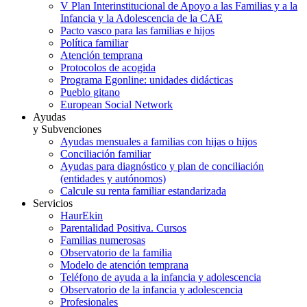
V Plan Interinstitucional de Apoyo a las Familias y a la
Infancia y la Adolescencia de la CAE
Pacto vasco para las familias e hijos
Política familiar
Atención temprana
Protocolos de acogida
Programa Egonline: unidades didácticas
Pueblo gitano
European Social Network
Ayudas
y Subvenciones
Ayudas mensuales a familias con hijas o hijos
Conciliación familiar
Ayudas para diagnóstico y plan de conciliación
(entidades y autónomos)
Calcule su renta familiar estandarizada
Servicios
HaurEkin
Parentalidad Positiva. Cursos
Familias numerosas
Observatorio de la familia
Modelo de atención temprana
Teléfono de ayuda a la infancia y adolescencia
Observatorio de la infancia y adolescencia
Profesionales