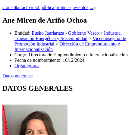
Consultar actividad pública (noticias, eventos,...)
Ane Miren de Ariño Ochoa
Entidad
:
Eusko Jaurlaritza - Gobierno Vasco
>
Industria,
Transición Energética y Sostenibilidad
>
Viceconsejería de
Promoción Industrial
>
Dirección de Emprendimiento e
Internacionalización
Cargo
:
Directora de Emprendimiento e Internacionalización
Fecha de nombramiento
:
16/12/2024
Organigrama
Datos generales
DATOS GENERALES