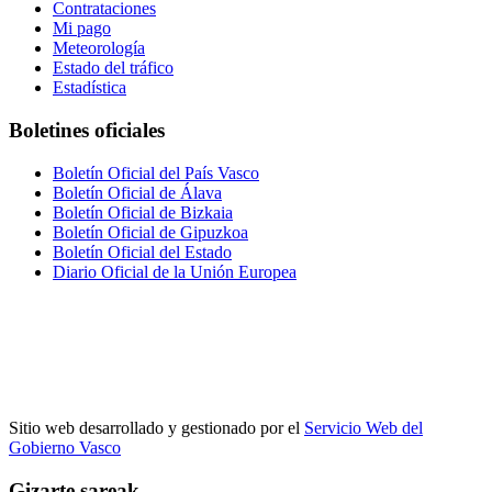
Contrataciones
Mi pago
Meteorología
Estado del tráfico
Estadística
Boletines oficiales
Boletín Oficial del País Vasco
Boletín Oficial de Álava
Boletín Oficial de Bizkaia
Boletín Oficial de Gipuzkoa
Boletín Oficial del Estado
Diario Oficial de la Unión Europea
Sitio web desarrollado y gestionado por el
Servicio Web del
Gobierno Vasco
Gizarte sareak