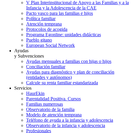
V Plan Interinstitucional de Apoyo a las Familias y a la
Infancia y la Adolescencia de la CAE
Pacto vasco para las familias e hijos
Política familiar
Atención temprana
Protocolos de acogida
Programa Egonline: unidades didácticas
Pueblo gitano
European Social Network
Ayudas
y Subvenciones
Ayudas mensuales a familias con hijas o hijos
Conciliación familiar
Ayudas para diagnóstico y plan de conciliación
(entidades y autónomos)
Calcule su renta familiar estandarizada
Servicios
HaurEkin
Parentalidad Positiva. Cursos
Familias numerosas
Observatorio de la familia
Modelo de atención temprana
Teléfono de ayuda a la infancia y adolescencia
Observatorio de la infancia y adolescencia
Profesionales