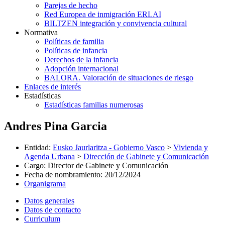
Parejas de hecho
Red Europea de inmigración ERLAI
BILTZEN integración y convivencia cultural
Normativa
Políticas de familia
Políticas de infancia
Derechos de la infancia
Adopción internacional
BALORA. Valoración de situaciones de riesgo
Enlaces de interés
Estadísticas
Estadísticas familias numerosas
Andres Pina Garcia
Entidad
:
Eusko Jaurlaritza - Gobierno Vasco
>
Vivienda y
Agenda Urbana
>
Dirección de Gabinete y Comunicación
Cargo
:
Director de Gabinete y Comunicación
Fecha de nombramiento
:
20/12/2024
Organigrama
Datos generales
Datos de contacto
Curriculum