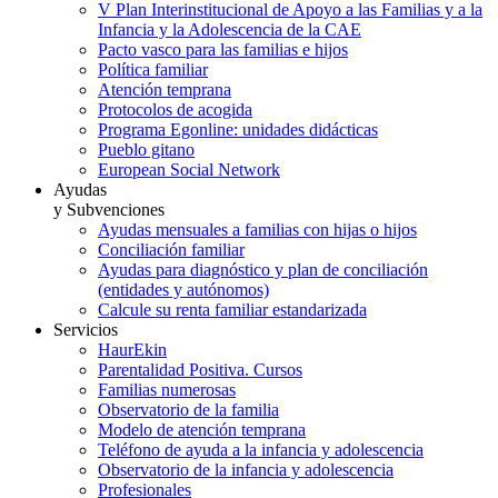
V Plan Interinstitucional de Apoyo a las Familias y a la
Infancia y la Adolescencia de la CAE
Pacto vasco para las familias e hijos
Política familiar
Atención temprana
Protocolos de acogida
Programa Egonline: unidades didácticas
Pueblo gitano
European Social Network
Ayudas
y Subvenciones
Ayudas mensuales a familias con hijas o hijos
Conciliación familiar
Ayudas para diagnóstico y plan de conciliación
(entidades y autónomos)
Calcule su renta familiar estandarizada
Servicios
HaurEkin
Parentalidad Positiva. Cursos
Familias numerosas
Observatorio de la familia
Modelo de atención temprana
Teléfono de ayuda a la infancia y adolescencia
Observatorio de la infancia y adolescencia
Profesionales