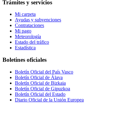
Trámites y servicios
Mi carpeta
Ayudas y subvenciones
Contrataciones
Mi pago
Meteorología
Estado del tráfico
Estadística
Boletines oficiales
Boletín Oficial del País Vasco
Boletín Oficial de Álava
Boletín Oficial de Bizkaia
Boletín Oficial de Gipuzkoa
Boletín Oficial del Estado
Diario Oficial de la Unión Europea