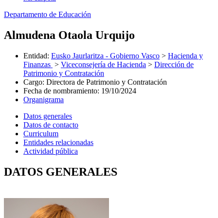
Departamento de Educación
Almudena Otaola Urquijo
Entidad
:
Eusko Jaurlaritza - Gobierno Vasco
>
Hacienda y
Finanzas
>
Viceconsejería de Hacienda
>
Dirección de
Patrimonio y Contratación
Cargo
:
Directora de Patrimonio y Contratación
Fecha de nombramiento
:
19/10/2024
Organigrama
Datos generales
Datos de contacto
Curriculum
Entidades relacionadas
Actividad pública
DATOS GENERALES