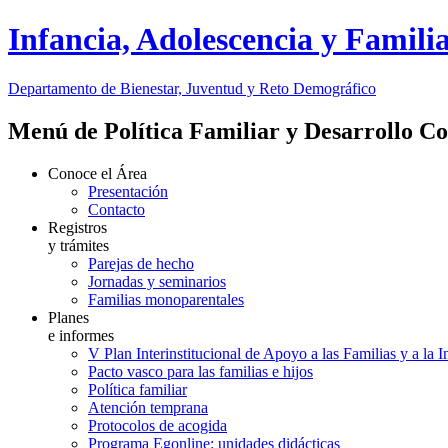
Infancia, Adolescencia y Famili
Departamento de Bienestar, Juventud y Reto Demográfico
Menú de Política Familiar y Desarrollo C
Conoce el Área
Presentación
Contacto
Registros
y trámites
Parejas de hecho
Jornadas y seminarios
Familias monoparentales
Planes
e informes
V Plan Interinstitucional de Apoyo a las Familias y a la 
Pacto vasco para las familias e hijos
Política familiar
Atención temprana
Protocolos de acogida
Programa Egonline: unidades didácticas