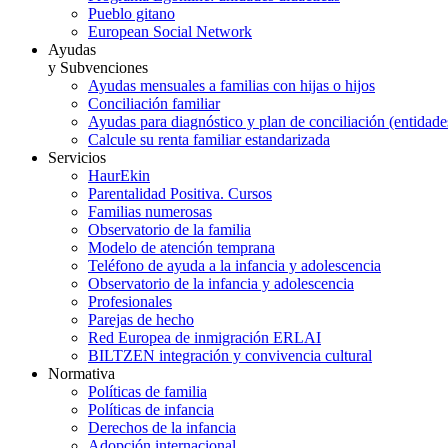
Pueblo gitano
European Social Network
Ayudas
y Subvenciones
Ayudas mensuales a familias con hijas o hijos
Conciliación familiar
Ayudas para diagnóstico y plan de conciliación (entidad
Calcule su renta familiar estandarizada
Servicios
HaurEkin
Parentalidad Positiva. Cursos
Familias numerosas
Observatorio de la familia
Modelo de atención temprana
Teléfono de ayuda a la infancia y adolescencia
Observatorio de la infancia y adolescencia
Profesionales
Parejas de hecho
Red Europea de inmigración ERLAI
BILTZEN integración y convivencia cultural
Normativa
Políticas de familia
Políticas de infancia
Derechos de la infancia
Adopción internacional