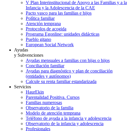
V Plan Interinstitucional de Apoyo a las Familias y a la
Infancia y la Adolescencia de la CAE
Pacto vasco para las familias e hijos
Política familiar
Atención temprana
Protocolos de acogida
Programa Egonline: unidades didácticas
Pueblo gitano
European Social Network
Ayudas
y Subvenciones
Ayudas mensuales a familias con hijas o hijos
Conciliación familiar
Ayudas para diagnóstico y plan de conciliación
(entidades y autónomos)
Calcule su renta familiar estandarizada
Servicios
HaurEkin
Parentalidad Positiva. Cursos
Familias numerosas
Observatorio de la familia
Modelo de atención temprana
Teléfono de ayuda a la infancia y adolescencia
Observatorio de la infancia y adolescencia
Profesionales