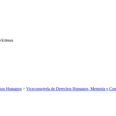
Víctimas
echos Humanos
>
Viceconsejería de Derechos Humanos, Memoria y Con