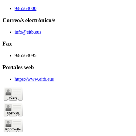
946563000
Correo/s electrónico/s
info@eitb.eus
Fax
946563095
Portales web
https://www.eitb.eus