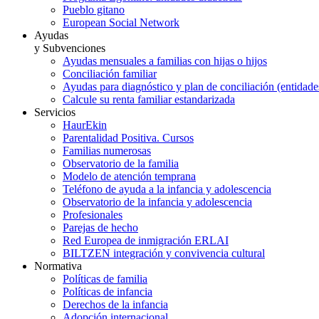
Pueblo gitano
European Social Network
Ayudas
y Subvenciones
Ayudas mensuales a familias con hijas o hijos
Conciliación familiar
Ayudas para diagnóstico y plan de conciliación (entidad
Calcule su renta familiar estandarizada
Servicios
HaurEkin
Parentalidad Positiva. Cursos
Familias numerosas
Observatorio de la familia
Modelo de atención temprana
Teléfono de ayuda a la infancia y adolescencia
Observatorio de la infancia y adolescencia
Profesionales
Parejas de hecho
Red Europea de inmigración ERLAI
BILTZEN integración y convivencia cultural
Normativa
Políticas de familia
Políticas de infancia
Derechos de la infancia
Adopción internacional