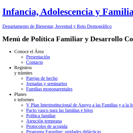
Infancia, Adolescencia y Famili
Departamento de Bienestar, Juventud y Reto Demográfico
Menú de Política Familiar y Desarrollo C
Conoce el Área
Presentación
Contacto
Registros
y trámites
Parejas de hecho
Jornadas y seminarios
Familias monoparentales
Planes
e informes
V Plan Interinstitucional de Apoyo a las Familias y a la 
Pacto vasco para las familias e hijos
Política familiar
Atención temprana
Protocolos de acogida
Programa Egonline: unidades didácticas