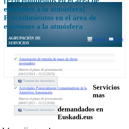
[Procedimientos en el área de
emisiones a la atmósfera]
Procedimientos en el área de
emisiones a la atmósfera
AGRUPACIÓN DE
Imprimir
Enviar
SERVICIOS
Autorización de emisión de gases de efecto
invernadero
Abierto el plazo de presentación
(04/12/2014 - 31/12/2029)
Tramitación electrónica
Servicios
Actividades Potencialmente Contaminadoras de la
Atmósfera: Autorización
mas
Abierto el plazo de presentación
(08/07/2015 - 31/12/2030)
demandados en
Tramitación electrónica
Euskadi.eus