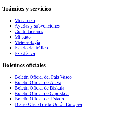
Trámites y servicios
Mi carpeta
Ayudas y subvenciones
Contrataciones
Mi pago
Meteorología
Estado del tráfico
Estadística
Boletines oficiales
Boletín Oficial del País Vasco
Boletín Oficial de Álava
Boletín Oficial de Bizkaia
Boletín Oficial de Gipuzkoa
Boletín Oficial del Estado
Diario Oficial de la Unión Europea