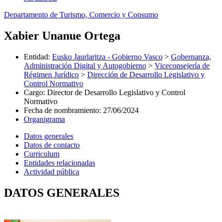
Departamento de Turismo, Comercio y Consumo
Xabier Unanue Ortega
Entidad
:
Eusko Jaurlaritza - Gobierno Vasco
>
Gobernanza,
Administración Digital y Autogobierno
>
Viceconsejería de
Régimen Jurídico
>
Dirección de Desarrollo Legislativo y
Control Normativo
Cargo
:
Director de Desarrollo Legislativo y Control
Normativo
Fecha de nombramiento
:
27/06/2024
Organigrama
Datos generales
Datos de contacto
Curriculum
Entidades relacionadas
Actividad pública
DATOS GENERALES